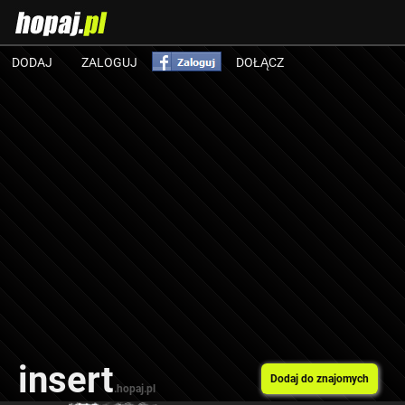
DODAJ
ZALOGUJ
DOŁĄCZ
insert
Dodaj do znajomych
.hopaj.pl