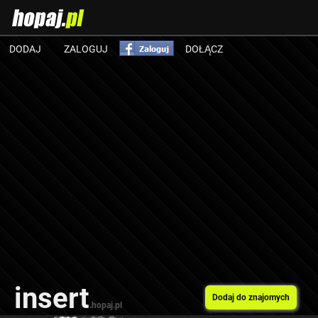
DODAJ
ZALOGUJ
DOŁĄCZ
insert
Dodaj do znajomych
.hopaj.pl